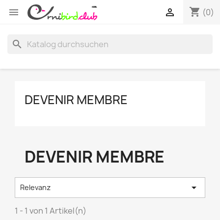
shopping_cart


(0)
search
DEVENIR MEMBRE
DEVENIR MEMBRE

Relevanz
1 - 1 von 1 Artikel(n)